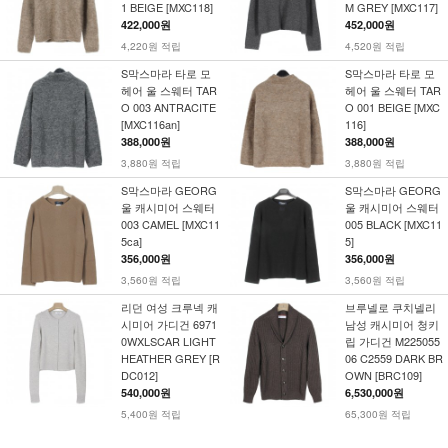
1 BEIGE [MXC118]
M GREY [MXC117]
422,000원
452,000원
4,220원 적립
4,520원 적립
S막스마라 타로 모
S막스마라 타로 모
헤어 울 스웨터 TAR
헤어 울 스웨터 TAR
O 003 ANTRACITE
O 001 BEIGE [MXC
[MXC116an]
116]
388,000원
388,000원
3,880원 적립
3,880원 적립
S막스마라 GEORG
S막스마라 GEORG
울 캐시미어 스웨터
울 캐시미어 스웨터
003 CAMEL [MXC11
005 BLACK [MXC11
5ca]
5]
356,000원
356,000원
3,560원 적립
3,560원 적립
리던 여성 크루넥 캐
브루넬로 쿠치넬리
시미어 가디건 6971
남성 캐시미어 청키
0WXLSCAR LIGHT
립 가디건 M225055
HEATHER GREY [R
06 C2559 DARK BR
DC012]
OWN [BRC109]
540,000원
6,530,000원
5,400원 적립
65,300원 적립