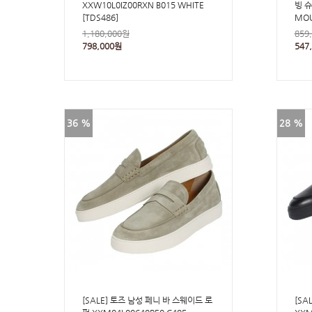
XXW10L0IZ00RXN B015 WHITE
빙 슈
[TDS486]
MOU
1,180,000원
859
798,000원
547
36 %
28 %
[SALE] 토즈 남성 페니 바 스웨이드 로
[SA