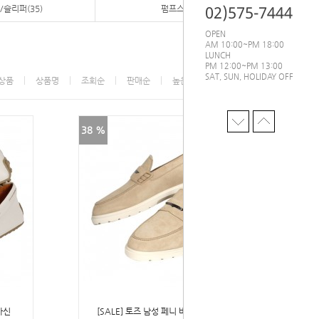
02)575-7444
/슬리퍼(35)
펌프스/힐(2)
OPEN
AM 10:00~PM 18:00
LUNCH
PM 12:00~PM 13:00
SAT, SUN, HOLIDAY OFF
상품
상품명
조회순
판매순
높은가격
낮은가격
38 %
카신
[SALE] 토즈 남성 페니 바 스웨이드 로