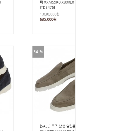
HT
퍼 XXM59K0IX80RE0 C606 BEIGE
[TDS476]
1,030,000원
635,000원
34 %
[SALE] 토즈 남성 슬립온 로퍼