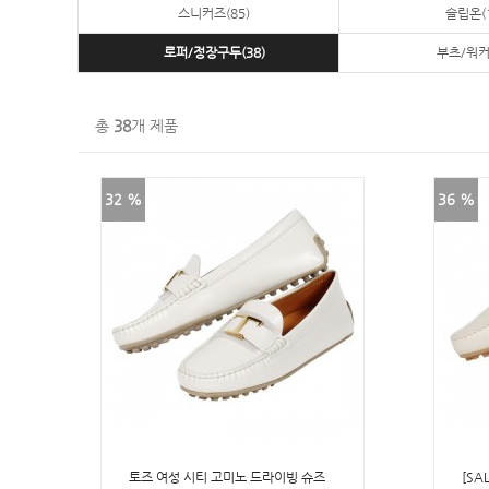
스니커즈(85)
슬립온(1
로퍼/정장구두(38)
부츠/워커(
총
38
개 제품
32 %
36 %
토즈 여성 시티 고미노 드라이빙 슈즈
[SA