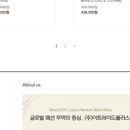
S456]
BIANCO CALCE [TDS448]
,000원
785,000원
,000원
438,000원
1
2
>>
About us