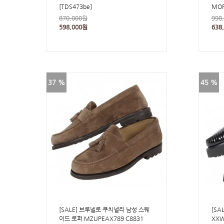
[TDS473be]
MOR
870,000원
998
598,000원
638
37 %
45 %
[SALE] 브루넬로 쿠치넬리 남성 스웨
[SA
이드 로퍼 MZUPEAX789 C8831
XXW