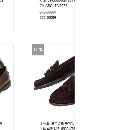
UE
XXM59K00040M8W C413 CRETA
CHIARO [TDS473]
870,000원
572,000원
37 %
퍼
[SALE] 브루넬로 쿠치넬리 남성 스웨
이드 로퍼 MZUPEAX789 C8833