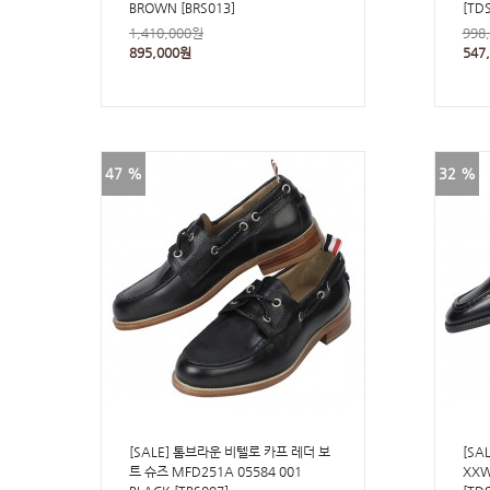
BROWN [BRS013]
[TD
1,410,000원
998
895,000원
547
47 %
32 %
[SALE] 톰브라운 비텔로 카프 레더 보
[SA
트 슈즈 MFD251A 05584 001
XXW