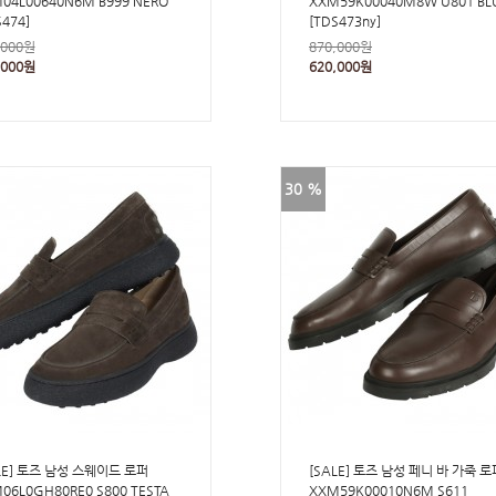
04L00640N6M B999 NERO
XXM59K00040M8W U801 BL
S474]
[TDS473ny]
,000원
870,000원
,000원
620,000원
30 %
LE] 토즈 남성 스웨이드 로퍼
[SALE] 토즈 남성 페니 바 가죽 로
06L0GH80RE0 S800 TESTA
XXM59K00010N6M S611