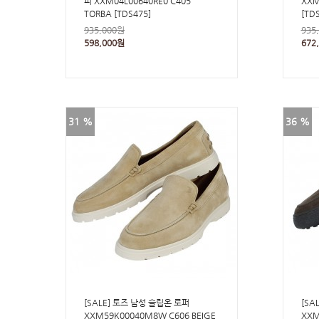
퍼 XXM04L00640RE0 C405
XXM
TORBA [TDS475]
[TD
935,000원
935
598,000원
672
31 %
36 %
[SALE] 토즈 남성 슬립온 로퍼
[SA
XXM59K00040M8W C606 BEIGE
XXM