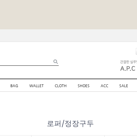
BAG
WALLET
CLOTH
SHOES
ACC
SALE
로퍼/정장구두