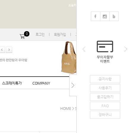
오늘하루 열지않음
0
ㅣ
ㅣ
ㅣ
로그인
회원가입
고객센터
마이페이지
공지사항
스크래치특가
COMPANY
사용후기
묻고답하기
FAQ
HOME
>
SHOES
>
로퍼/정장구두
장바구니