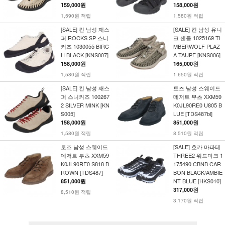
159,000원
158,000원
1,590원 적립
1,580원 적립
[SALE] 킨 남성 재스
[SALE] 킨 남성 유니
퍼 ROCKS SP 스니
크 샌들 1025169 TI
커즈 1030055 BIRC
MBERWOLF PLAZ
H BLACK [KNS007]
A TAUPE [KNS006]
158,000원
165,000원
1,580원 적립
1,650원 적립
[SALE] 킨 남성 재스
토즈 남성 스웨이드
퍼 스니커즈 100267
데저트 부츠 XXM59
2 SILVER MINK [KN
K0JL90RE0 U805 B
S005]
LUE [TDS487bl]
158,000원
851,000원
1,580원 적립
8,510원 적립
토즈 남성 스웨이드
[SALE] 호카 마파테
데저트 부츠 XXM59
THREE2 워드마크 1
K0JL90RE0 S818 B
175490 CBNB CAR
ROWN [TDS487]
BON BLACK/AMBIE
NT BLUE [HKS010]
851,000원
317,000원
8,510원 적립
3,170원 적립