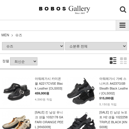
MEN
슈즈
정렬
아워레가시 카미온
아워레가시 가베 스
뮬 A2217CVSE Blac
니커즈 A4237GSB
k Leather [OLS003]
Stealth Black Leathe
r [OLS002]
459,000원
515,000원
4,590원 적립
5,150원 적립
[SALE] 킨 남성 유니
[SALE] 킨 남성 뉴포
크 샌들 1032178 SA
트 H2 샌들 1022258
FARI ORANGE PEE
TRIPLE BLACK [KN
L [KNS009]
S008]