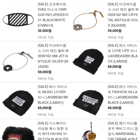
[SALE] 오프화이트
[SALE] 마크제이콥
DIAG 마스크 OMR
스 스타 체인 팔찌 M
G001R21JER00510
0009162 992 CRYS
01 BLACK/WHITE
TAL/ANTIQUE GOL
[OWA014]
D [MJA328]
35,000원
59,000원
350원 적립
590원 적립
[SALE] 마크제이콥
[SALE] 레스 아티스
스 스타 체인 팔찌 M
트 LOVE LIFE 비니
0009162 088 JET/A
LA03BEA32BK BLA
NTIQUE SILVER [M
CK [LAA002]
JA335]
69,000원
59,000원
690원 적립
590원 적립
[SALE] 레스 아티스
[SALE] 레스 아티스
트 MUSIC LOVER
트 FASHION KILLA
비니 LA03BEA61BK
비니 LA03BEA42BK
BLACK [LAA001]
BLACK [LAA003]
69,000원
69,000원
690원 적립
690원 적립
[SALE] 디스퀘어드
[SALE] 펜디 마시멜
여성용 폭스 방한 모
로우 백버그 미니 참
자 W13 HA1002 V1
장식 MARSHMALL
09 2124 BLACK [DS
OW 7AR466 4CN F