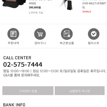
H020]
01E0 MULTI [FEB27
5]
295,000원
Soldout
2,950원 적립
주문내역
장바구니
최근본상품
찜리스트
고객센터 연결
상품문의 게시판